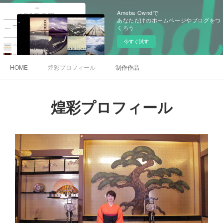
Ameba Owndで
あなただけのホームページやブログをつ
くろう
今すぐ試す
HOME
煌彩プロフィール
制作作品
煌彩プロフィール