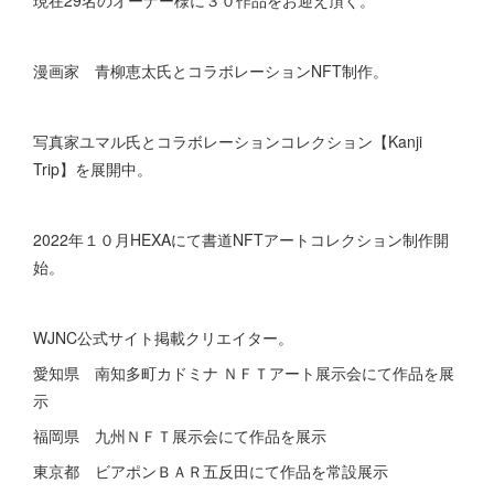
現在29名のオーナー様に３０作品をお迎え頂く。
漫画家 青柳恵太氏とコラボレーションNFT制作。
写真家ユマル氏とコラボレーションコレクション【Kanji
Trip】を展開中。
2022年１０月HEXAにて書道NFTアートコレクション制作開
始。
WJNC公式サイト掲載クリエイター。
愛知県 南知多町カドミナ ＮＦＴアート展示会にて作品を展
示
福岡県 九州ＮＦＴ展示会にて作品を展示
東京都 ビアポンＢＡＲ五反田にて作品を常設展示