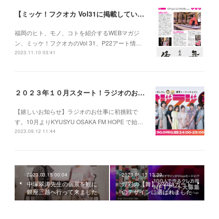
【ミッケ！フクオカ Vol31に掲載していただきました】
福岡のヒト、モノ、コトを紹介するWEBマガジ
ン、ミッケ！フクオカのVol 31、P22アート情…
2023.11.10 03:41
２０２３年１０月スタート！ラジオのお仕事に挑戦します！
【嬉しいお知らせ】ラジオのお仕事に初挑戦で
す。10月よりKYUSYU OSAKA FM HOPE で始…
2023.09.12 11:44
2023.03.15 00:04
2023.01.13 13:39
中塚翠涛先生の個展を観に
煌彩の【舞】がVisaカード
銀座三越へ行って来ました
のデザインに選ばれました