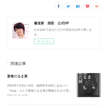
書道家 煌彩 公式HP
心を込めてあなただけの作品をお作り致しま
す。
フォロー
関連記事
新春だるま展
2024年1月3日〜8日、福岡市中央区にあるバー
「tsugi」さんで新春だるま展が開催されます🥰…
2023.12.19 12:26