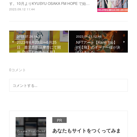
す。10月よりKYUSYU OSAKA FM HOPE で始…
2023.09.12 11:44
2023.07.26 14:37
2023.01.21 12:46
2023年6月23日〜6月25
NFTアート【Kanji Trip】
日 鹿児島県薩摩市にて開
の【飛】のオーナー様が決
催【NFTわかるかも展】
まりました
0
コメント
PR
あなたもサイトをつくってみま