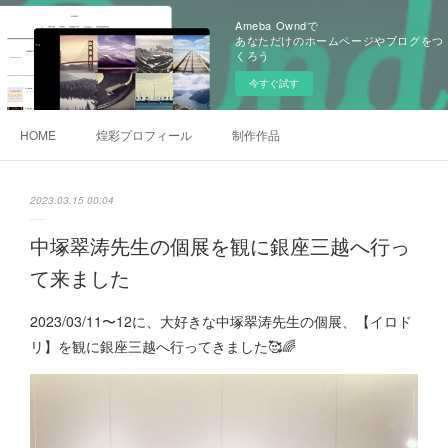
Ameba Owndで
あなただけのホームページやブログをつ
くろう
今すぐ試す
HOME
煌彩プロフィール
制作作品
2023.03.15 00:04
中塚翠涛先生の個展を観に銀座三越へ行っ
て来ました
2023/03/11〜12に、大好きな中塚翠涛先生の個展、【イロド
リ】を観に銀座三越へ行ってきました🥰🌈