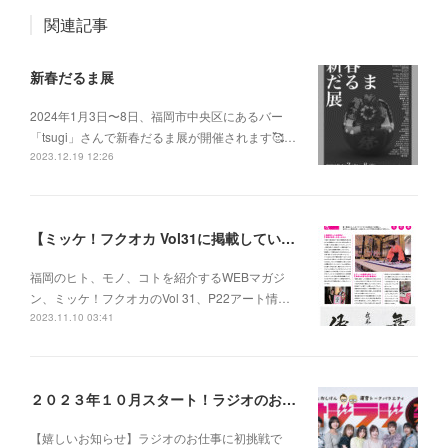
関連記事
新春だるま展
2024年1月3日〜8日、福岡市中央区にあるバー
「tsugi」さんで新春だるま展が開催されます🥰…
2023.12.19 12:26
【ミッケ！フクオカ Vol31に掲載していただきました】
福岡のヒト、モノ、コトを紹介するWEBマガジ
ン、ミッケ！フクオカのVol 31、P22アート情…
2023.11.10 03:41
２０２３年１０月スタート！ラジオのお仕事に挑戦します！
【嬉しいお知らせ】ラジオのお仕事に初挑戦で